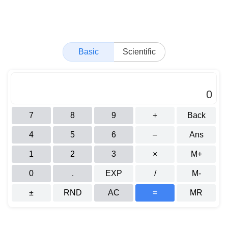
Basic
Scientific
0
7
8
9
+
Back
4
5
6
–
Ans
1
2
3
×
M+
0
.
EXP
/
M-
±
RND
AC
=
MR