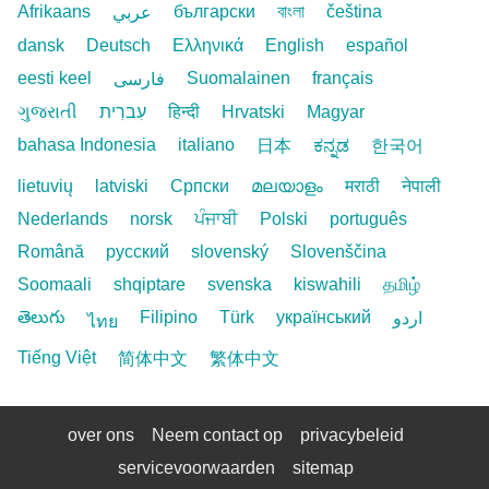
Afrikaans
български
বাংলা
čeština
عربي
dansk
Deutsch
Ελληνικά
English
español
eesti keel
Suomalainen
français
فارسی
ગુજરાતી
עִברִית
हिन्दी
Hrvatski
Magyar
bahasa Indonesia
italiano
日本
ಕನ್ನಡ
한국어
lietuvių
latviski
Српски
മലയാളം
मराठी
नेपाली
Nederlands
norsk
ਪੰਜਾਬੀ
Polski
português
Română
русский
slovenský
Slovenščina
Soomaali
shqiptare
svenska
kiswahili
தமிழ்
తెలుగు
Filipino
Türk
український
اردو
ไทย
Tiếng Việt
简体中文
繁体中文
over ons
Neem contact op
privacybeleid
servicevoorwaarden
sitemap